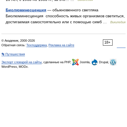
Биолюминесценция
— обыкновенного светляка
Биолюминесценция способность живых организмов светиться,
достигаемая самостоятельно или с помощью симб …
Википедия
© Академик, 2000-2026
18+
Обратная связь:
Техподдержка
,
Реклама на сайте
👣 Путешествия
Экспорт словарей на сайты
, сделанные на PHP,
Joomla,
Drupal,
WordPress, MODx.