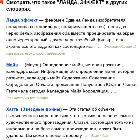
Смотреть что такое "ЛАНДА, ЭФФЕКТ" в других
словарях:
Ланда эффект
— феномен Эдвина Ланда (изобретателя
поляроида светофильтра, поляризующего свет): если два
чёрно белых изображения оба вместе проецировать на экран,
одно через красный, другое через зелёный фильтр, то на
экране всё это видится как состоящее из… …
Энциклопедический
словарь по психологии и педагогике
Майя
— (Mayan) Определение майя, история развития,
календарь майя Информация об определении майя, история
развития, календарь майя Содержание Содержание
Оприделение Области проживания Полуостров Юкатан Чьяпас
Гватемала сегодня Календарь Майя Корреляция… …
Энциклопедия инвестора
Хатты (Звёздные войны)
— Эта статья об объекте
вымышленного мира описывает его только на основе самого
художественного произведения. Статья, состоящая только из
информации на базе самого произведения, может быть
удалена. Вы можете помочь проекту …
Википедия