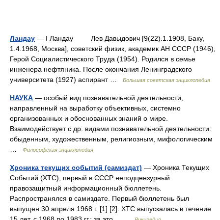
Ландау
— I Ландау Лев Давыдович [9(22).1.1908, Баку,
1.4.1968, Москва], советский физик, академик АН СССР (1946),
Герой Социалистического Труда (1954). Родился в семье
инженера нефтяника. После окончания Ленинградского
университета (1927) аспирант …
Большая советская энциклопедия
НАУКА
— особый вид познавательной деятельности,
направленный на выработку объективных, системно
организованных и обоснованных знаний о мире.
Взаимодействует с др. видами познавательной деятельности:
обыденным, художественным, религиозным, мифологическим
…
Философская энциклопедия
Хроника текущих событий (самиздат)
— Хроника Текущих
Событий (XTC), первый в СССР неподцензурный
правозащитный информационный бюллетень.
Распространялся в самиздате. Первый бюллетень был
выпущен 30 апреля 1968 г. [1] [2]. XTC выпускалась в течение
15 лет, с 1968 по 1983 гг.; за это… …
Википедия